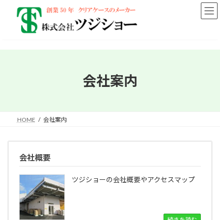
コ
ナ
ン
ビ
テ
ゲ
ン
ー
ツ
シ
へ
ョ
ス
ン
キ
に
会社案内
ッ
移
プ
動
HOME
会社案内
会社概要
ツジショーの会社概要やアクセスマップ
続きを読む